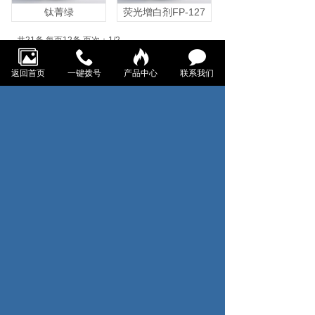
钛菁绿
荧光增白剂FP-127
共21条 每页12条 页次：1/2
1
2
首页
上一页
下一页
返回首页
一键拨号
产品中心
联系我们
尾页
数小�服务热线
0571-82731672
地址：浙江省杭州市钱塘区义蓬街道耀顺江东金座23幢7-
15号
邮箱：ltxxiu@qq.com
关注我们