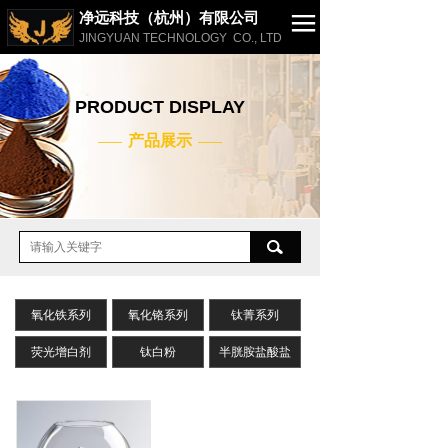
净远科技（杭州）有限公司
JINGYUAN TECHNOLOGY CO., LTD
网站首页
PRODUCT DISPLAY
公司简介
产品展示
——
——
产品展示
应用案例
新闻动态
联系我们
氧化铁系列
English
氧化铬系列
钛菁系列
荧光增白剂
钛白粉
半胱胺盐酸盐