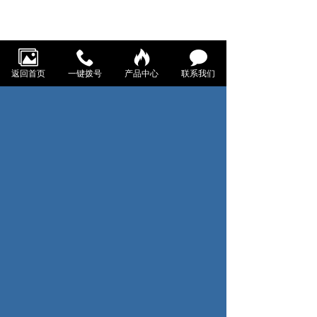
返回首页
一键拨号
产品中心
联系我们
数小�服务热线
0571-82731672
地址：浙江省杭州市钱塘区义蓬街道耀顺江东金座23幢7-
15号
邮箱：ltxxiu@qq.com
关注我们