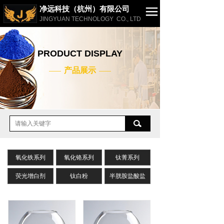
净远科技（杭州）有限公司
JINGYUAN TECHNOLOGY CO., LTD
网站首页
PRODUCT DISPLAY
公司简介
产品展示
——
——
产品展示
应用案例
新闻动态
联系我们
氧化铁系列
English
氧化铬系列
钛菁系列
荧光增白剂
钛白粉
半胱胺盐酸盐