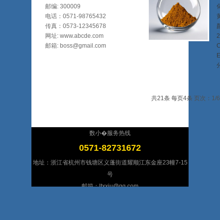
邮编: 300009
电话：0571-98765432
传真：0573-12345678
网址: www.abcde.com
2
邮箱: boss@gmail.com
共21条 每页4条 页次：1/6
数小�服务热线
0571-82731672
地址：浙江省杭州市钱塘区义蓬街道耀顺江东金座23幢7-15
号
邮箱：ltxxiu@qq.com