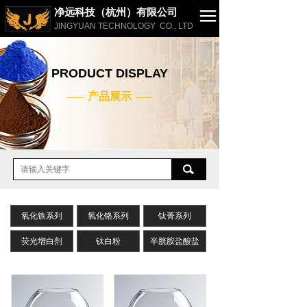
净远科技（杭州）有限公司
JINGYUAN TECHNOLOGY CO., LTD
网站首页
PRODUCT DISPLAY
公司简介
产品展示
——
——
产品展示
应用案例
新闻动态
联系我们
氧化铁系列
English
氧化铬系列
钛菁系列
荧光增白剂
钛白粉
半胱胺盐酸盐