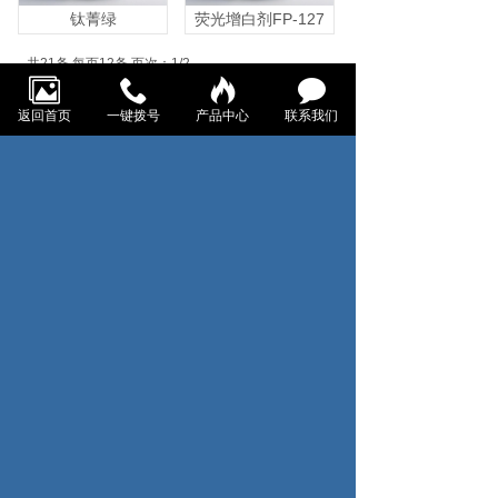
钛菁绿
荧光增白剂FP-127
共21条 每页12条 页次：1/2
1
2
首页
上一页
下一页
返回首页
一键拨号
产品中心
联系我们
尾页
数小�服务热线
0571-82731672
地址：浙江省杭州市钱塘区义蓬街道耀顺江东金座23幢7-
15号
邮箱：ltxxiu@qq.com
关注我们